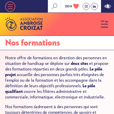
Aller
DON
Nav
au
contenu
principale
principal
»
Niveau
Nos formations
1
Notre offre de formations en direction des personnes en
situation de handicap se déploie sur
deux sites
et propose
des formations réparties en deux grands pôles.
Le pôle
projet
accueille des personnes parfois très éloignées de
l'emploi ou de la formation et les accompagne dans la
définition de leurs objectifs professionnels.
Le pôle
qualifiant
couvre les filières administrative et
commerciale, informatique, électronique et industrielle.
Nos formations s’adressent à des personnes qui sont
toujours détentrices de compétences, de savoirs et