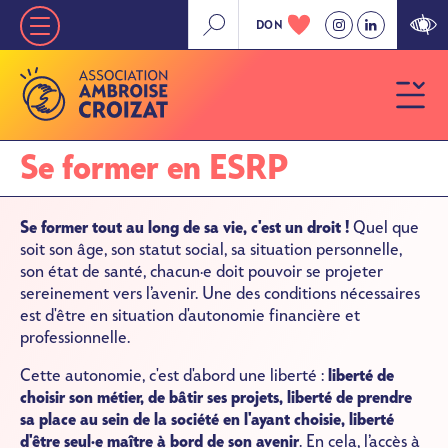
Aller
DON
Nav
au
contenu
principale
principal
»
Niveau
Se former en ESRP
1
Se former tout au long de sa vie, c'est un droit !
Quel que
soit son âge, son statut social, sa situation personnelle,
son état de santé, chacun·e doit pouvoir se projeter
sereinement vers l’avenir. Une des conditions nécessaires
est d'être en situation d'autonomie financière et
professionnelle.
Cette autonomie, c'est d'abord une liberté :
liberté de
choisir son métier, de bâtir ses projets, liberté de prendre
sa place au sein de la société en l'ayant choisie, liberté
d'être seul·e maître à bord de son avenir
. En cela, l’accès à