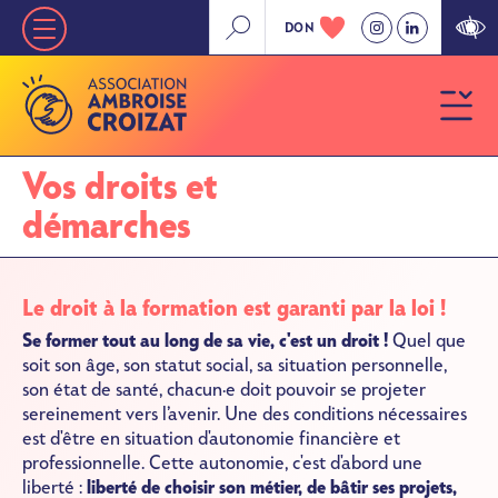
Aller
DON
Nav
au
contenu
principale
principal
»
Niveau
Vos droits et
1
démarches
Le droit à la formation est garanti par la loi !
Se former tout au long de sa vie, c'est un droit !
Quel que
soit son âge, son statut social, sa situation personnelle,
son état de santé, chacun·e doit pouvoir se projeter
sereinement vers l’avenir. Une des conditions nécessaires
est d'être en situation d'autonomie financière et
professionnelle. Cette autonomie, c'est d'abord une
liberté :
liberté de choisir son métier, de bâtir ses projets,