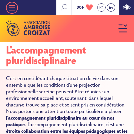
Aller
DON
Nav
au
contenu
principale
principal
»
Niveau
L'accompagnement
1
pluridisciplinaire
C'est en considérant chaque situation de vie dans son
ensemble que les conditions d'une projection
professionnelle sereine peuvent être réunies : un
environnement accueillant, soutenant, dans lequel
chacun·e trouve sa place et se sent pris en considération.
Nous portons une attention toute particulière à placer
l’accompagnement pluridisciplinaire au cœur de nos
pratiques
. L’accompagnement pluridisciplinaire, c'est une
étroite collaboration entre les équipes pédagogiques et les