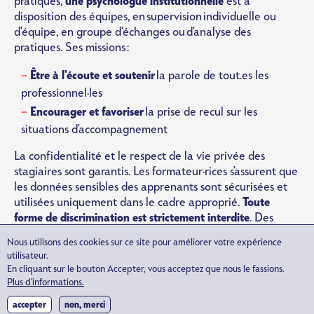
pratiques,
une psychologue institutionnelle
est à
disposition des équipes,
en supervision individuelle ou
d'équipe, en groupe d'échanges ou d'analyse des
pratiques. Ses missions :
Être à l'écoute et soutenir
la parole de tout.es les
professionnel·les
Encourager et favoriser
la prise de recul sur les
situations d'accompagnement
La confidentialité et le respect de la vie privée des
stagiaires sont garantis. Les formateur·rices s'assurent que
les données sensibles des apprenants sont sécurisées et
utilisées uniquement dans le cadre approprié.
Toute
forme de discrimination est strictement interdite
. Des
critères d'évaluation et de notation clairs, objectifs et
Nous utilisons des cookies sur ce site pour améliorer votre expérience
appliqués de manière équitable à tou·tes garantissent
un
utilisateur.
traitement égal et respectueux des personnes
.
En cliquant sur le bouton Accepter, vous acceptez que nous le fassions.
Plus d'informations.
NOTRE POLITIQUE QUALITÉ
accepter
non, merci