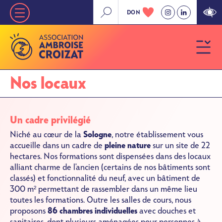
Aller
DON
Nav
au
contenu
principale
principal
»
Niveau
Nos locaux
1
Un cadre privilégié
Niché au cœur de la
Sologne
, notre établissement vous
accueille dans un cadre de
pleine nature
sur un site de 22
hectares. Nos formations sont dispensées dans des locaux
alliant charme de l'ancien (certains de nos bâtiments sont
classés) et fonctionnalité du neuf, avec un bâtiment de
300 m² permettant de rassembler dans un même lieu
toutes les formations. Outre les salles de cours, nous
proposons
86 chambres individuelles
avec douches et
sanitaires, dont plusieurs aménagées pour personnes à