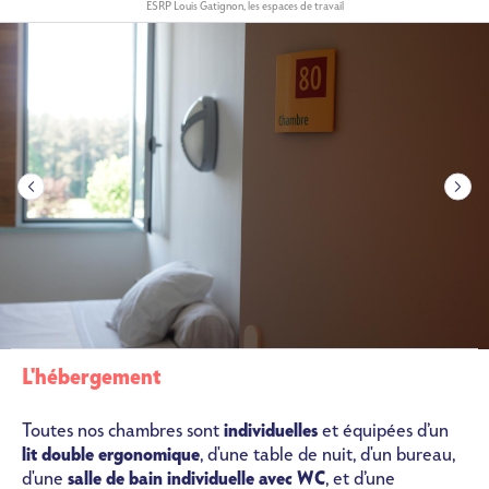
ESRP Louis Gatignon, la médiathèque
Image
…
L'hébergement
Toutes nos chambres sont
individuelles
et équipées d’un
lit double ergonomique
, d'une table de nuit, d'un bureau,
d'une
salle de bain individuelle avec WC
, et d’une