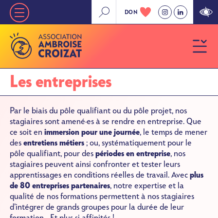
Aller
DON
Nav
au
contenu
principale
principal
»
Niveau
Les entreprises
1
Par le biais du pôle qualifiant ou du pôle projet, nos
stagiaires sont amené·es à se rendre en entreprise. Que
ce soit en
immersion pour une journée
, le temps de mener
des
entretiens métiers
; ou, systématiquement pour le
pôle qualifiant, pour des
périodes en entreprise
, nos
stagiaires peuvent ainsi confronter et tes­ter leurs
apprentissages en conditions réelles de travail. Avec
plus
de 80 entreprises partenaires
, notre expertise et la
qualité de nos formations permettent à nos stagiaires
d’intégrer de grands groupes pour la durée de leur
formation... Et plus si affinités !