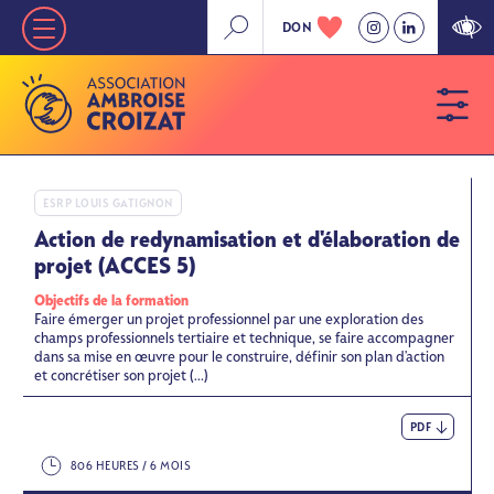
Aller
DON
Nav
au
contenu
principale
principal
»
Niveau
1
ESRP LOUIS GATIGNON
Action de redynamisation et d'élaboration de
projet (ACCES 5)
Objectifs de la formation
Faire émerger un projet professionnel par une exploration des
champs professionnels tertiaire et technique, se faire accompagner
dans sa mise en œuvre pour le construire, définir son plan d'action
et concrétiser son projet (...)
PDF
806 HEURES / 6 MOIS