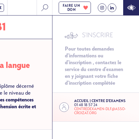
FAIRE UN
E
DON
B1
SVG
S'INSCRIRE
Pour toutes demandes
d'informations ou
d'inscription , contactez le
la langue
service du centre d'examen
en y joignant votre fiche
d'inscription complétée
diplôme décerné
de le niveau de
l
es compétences
ACCUEIL | CENTRE D'EXAMENS
01 48 18 57 24
éhension écrite et
CENTREDEXAMEN-DLF@ASSO-
CROIZAT.ORG