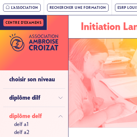
Nav
Aller
L'ASSOCIATION
RECHERCHER UNE FORMATION
ESRP LOU
au
principale
contenu
CENTRE D'EXAMENS
»
Initiation L
principal
Niveau
1
Nav
choisir son niveau
principale
»
diplôme dilf
Niveau
2
diplôme delf
delf a1
delf a2