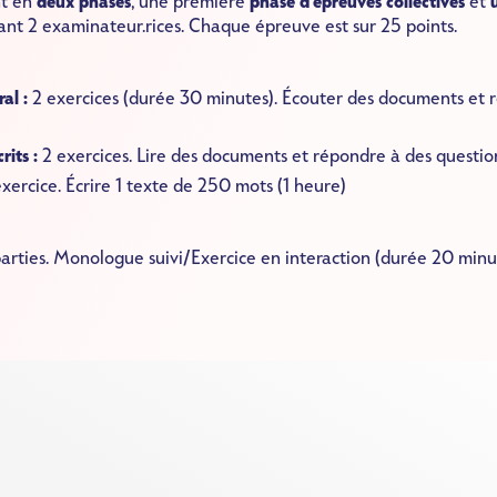
t en
deux phases
, une première
phase d'épreuves collectives
et
nt 2 examinateur.rices. Chaque épreuve est sur 25 points.
ral :
2 exercices (durée 30 minutes). Écouter des documents et 
rits :
2 exercices. Lire des documents et répondre à des questio
exercice.
Écrire 1 texte de 250 mots (1 heure)
arties.
Monologue suivi/Exercice en interaction (durée 20 minu