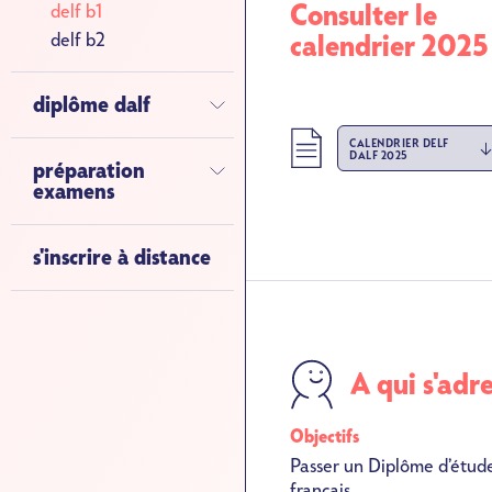
Consulter le
delf b1
delf b2
calendrier 2025
diplôme dalf
Fichier
CALENDRIER DELF
DALF 2025
préparation
examens
s'inscrire à distance
SVG
A qui s'adr
Objectifs
Passer un Diplôme d’étude
français.