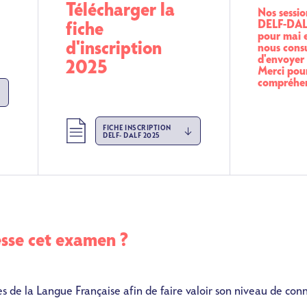
Télécharger la
Nos sessi
DELF-DALF
fiche
pour mai e
d'inscription
nous consu
d'envoyer 
2025
Merci pou
compréhe
Fichier
FICHE INSCRIPTION
DELF- DALF 2025
esse cet examen ?
s de la Langue Française afin de faire valoir son niveau de con