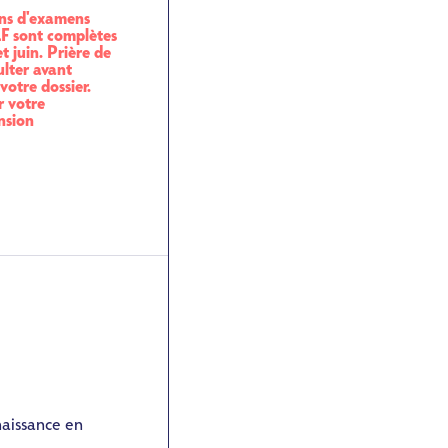
ons d'examens
 sont complètes
t juin. Prière de
lter avant
votre dossier.
r votre
nsion
naissance en