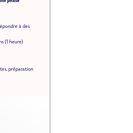
une phase
répondre à des
ns (1 heure)
tes, préparation