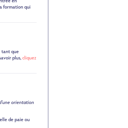
entrée en
la formation qui
n tant que
savoir plus,
cliquez
 d’une orientation
elle de paie ou