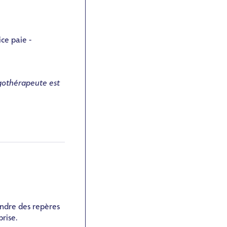
ce paie -
gothérapeute
est
endre des repères
rise.