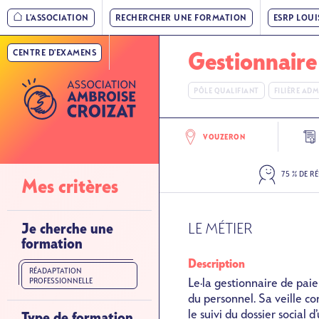
Nav
Aller
L'ASSOCIATION
RECHERCHER UNE FORMATION
ESRP LOU
au
principale
contenu
CENTRE D'EXAMENS
»
Gestionnaire
principal
Niveau
PÔLE QUALIFIANT
FILIÈRE AD
1
VOUZERON
Nav
SVG
75 % DE R
Mes critères
principale
»
Je cherche une
LE MÉTIER
formation
Niveau
Description
2
RÉADAPTATION
Le·la gestionnaire de paie
PROFESSIONNELLE
du personnel. Sa veille co
le suivi du dossier social 
Type de formation