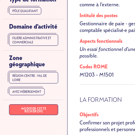
comme à l’externe.
PÔLE QUALIFIANT
Intitulé des postes
Gestionnaire de paie - ges
Domaine d’activité
comptable spécialisé·e pa
FILIÈRE ADMINISTRATIVE ET
Aspects fonctionnels
COMMERCIALE
Un essai fonctionnel d’un
possible.
Zone
géographique
Codes ROME
M1203 – M1501
RÉGION CENTRE - VAL DE
LOIRE
AVEC HÉBERGEMENT
LA FORMATION
MODIFIER CETTE
RECHERCHE
Objectifs
Confirmer son projet profe
professionnels et personn