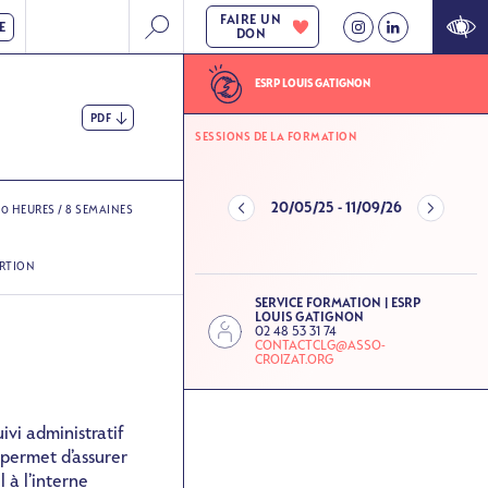
FAIRE UN
E
DON
ESRP LOUIS GATIGNON
PDF
SESSIONS DE LA FORMATION
20/05/25
-
11/09/26
80 HEURES / 8 SEMAINES
ERTION
SERVICE FORMATION | ESRP
LOUIS GATIGNON
02 48 53 31 74
CONTACTCLG@ASSO-
CROIZAT.ORG
ivi administratif
 permet d’assurer
l à l’interne