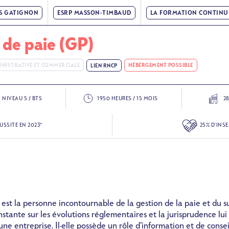
IS GATIGNON
ESRP MASSON-TIMBAUD
LA FORMATION CONTINU
 de paie (GP)
MINISTRATIVE ET COMMERCIALE
HÉBERGEMENT POSSIBLE
LIEN RNCP
SVG
NIVEAU 5 / BTS
1950 HEURES / 15 MOIS
2
SVG
ÉUSSITE EN 2023*
25% D'INS
 est la personne incontournable de la gestion de la paie et du su
nstante sur les évolutions réglementaires et la jurisprudence lui
d’une entreprise. Il·elle possède un rôle d’information et de consei