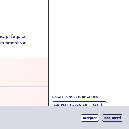
icap. L’équipe
notamment sur
SUGGESTIONS DE FORMATIONS
.
COMPTABLE ASSISTANT·E (CA)
accepter
non, merci
DERNIÈRE MISE À JOUR
12 JUIN 2026