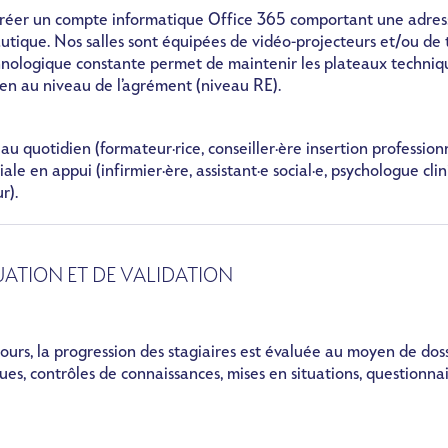
créer un compte informatique Office 365 comportant une adress
utique. Nos salles sont équipées de vidéo-projecteurs et/ou de
echnologique constante permet de maintenir les plateaux techniq
en au niveau de l’agrément (niveau RE).
 quotidien (formateur·rice, conseiller·ère insertion profession
e en appui (infirmier·ère, assistant·e social·e, psychologue clin
r).
ATION ET DE VALIDATION
ours, la progression des stagiaires est évaluée au moyen de doss
ues, contrôles de connaissances, mises en situations, questionnai