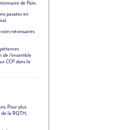
tionnaire de Paie.
ions passées en
nal.
avoirs nécessaires
mpétences
on de l’ensemble
aux CCP dans la
ns. Pour plus
n de la RQTH,