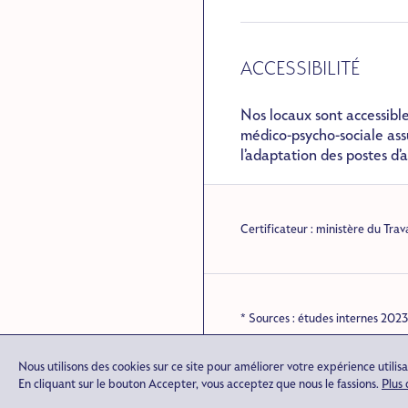
ACCESSIBILITÉ
Nos locaux sont accessible
médico-psycho-sociale as
l’adaptation des postes d’
Certificateur : ministère du Trav
* Sources : études internes 2023.
Taux de présentation
: 88% des 
Pied
Nous utilisons des cookies sur ce site pour améliorer votre expérience utilisa
DÉMARCHE QUALITÉ
CERTIFICATIONS
En cliquant sur le bouton Accepter, vous acceptez que nous le fassions.
Plus 
de
CRÉDITS
MENTIONS LÉGALES