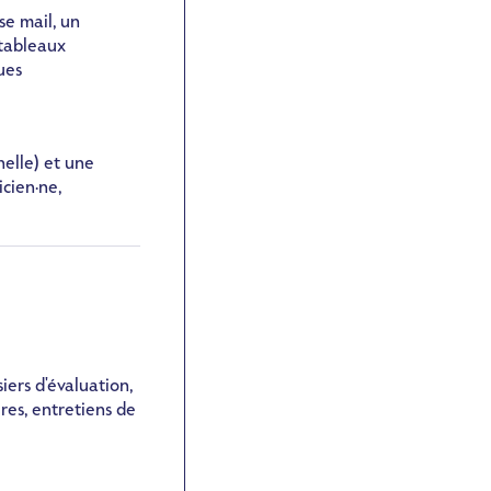
e mail, un
 tableaux
ues
nelle) et une
icien·ne,
iers d'évaluation,
res, entretiens de