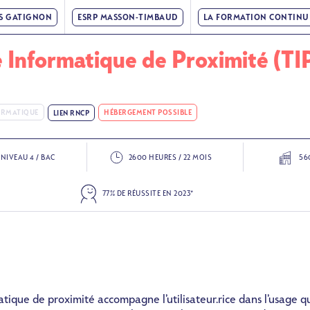
IS GATIGNON
ESRP MASSON-TIMBAUD
LA FORMATION CONTINU
e Informatique de Proximité (TI
FORMATIQUE
HÉBERGEMENT POSSIBLE
LIEN RNCP
SVG
NIVEAU 4 / BAC
2600 HEURES / 22 MOIS
56
SVG
77% DE RÉUSSITE EN 2023*
atique de proximité accompagne l’utilisateur.rice dans l’usage q