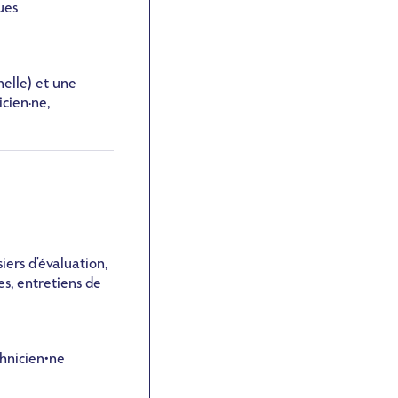
ues
nelle) et une
icien·ne,
iers d'évaluation,
es, entretiens de
hnicien•ne