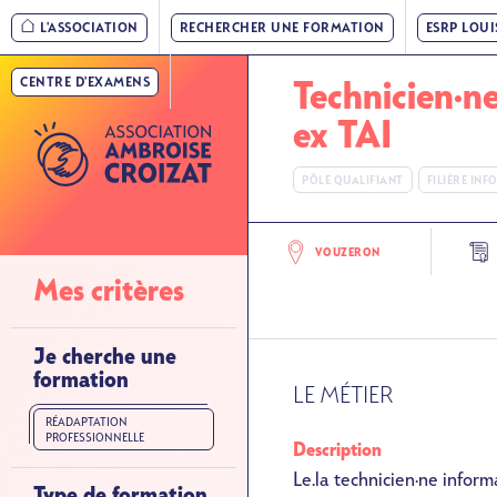
Nav
Aller
L'ASSOCIATION
RECHERCHER UNE FORMATION
ESRP LOU
au
principale
contenu
CENTRE D'EXAMENS
»
Technicien·n
principal
Niveau
ex TAI
1
PÔLE QUALIFIANT
FILIÈRE IN
VOUZERON
Nav
Mes critères
principale
»
Je cherche une
formation
Niveau
LE MÉTIER
2
RÉADAPTATION
PROFESSIONNELLE
Description
Le.la technicien·ne inform
Type de formation