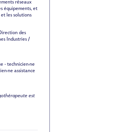
pements réseaux
les équipements, et
 et les solutions
Direction des
es Industries /
e - technicien·ne
cien·ne assistance
gothérapeute
est