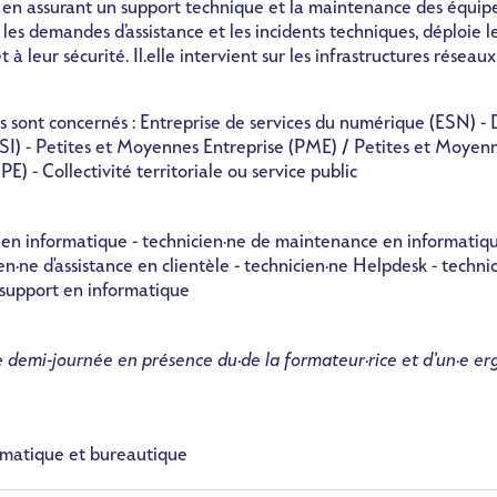
en assurant un support technique et la maintenance des équi
re les demandes d’assistance et les incidents techniques, déploie 
et à leur sécurité. Il.elle intervient sur les infrastructures réseaux
tés sont concernés : Entreprise de services du numérique (ESN) - 
SI) - Petites et Moyennes Entreprise (PME) / Petites et Moyenn
PE) - Collectivité territoriale ou service public
e en informatique - technicien·ne de maintenance en informatiqu
en·ne
d'assistance en clientèle - technicien·ne Helpdesk - techni
e support en informatique
e demi-journée en présence du·de la formateur·rice et d’un·e
er
rmatique et bureautique