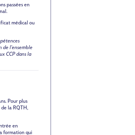
ions passées en
nal.
ficat médical ou
mpétences
on de l’ensemble
aux CCP dans la
ns. Pour plus
n de la RQTH,
entrée en
la formation qui