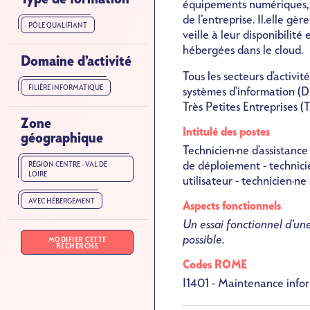
équipements numériques, 
de l’entreprise. Il.elle gè
PÔLE QUALIFIANT
veille à leur disponibilité 
hébergées dans le cloud.
Domaine d’activité
Tous les secteurs d'activi
FILIÈRE INFORMATIQUE
systèmes d'information (D
Très Petites Entreprises (T
Zone
Intitulé des postes
géographique
Technicien·ne d'assistanc
de déploiement - technici
RÉGION CENTRE - VAL DE
LOIRE
utilisateur - technicien·n
AVEC HÉBERGEMENT
Aspects fonctionnels
Un essai fonctionnel d’un
possible.
MODIFIER CETTE
RECHERCHE
Codes ROME
I1401 - Maintenance info