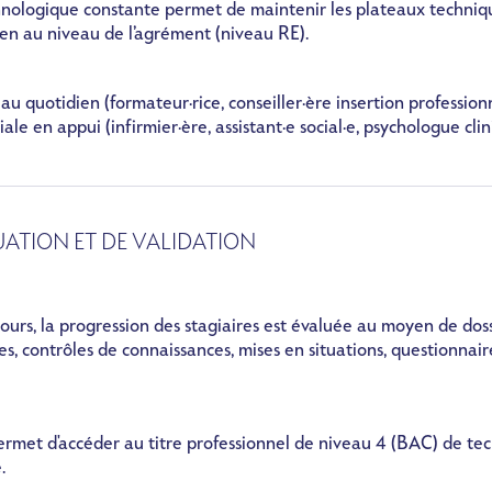
echnologique constante permet de maintenir les plateaux techniq
en au niveau de l’agrément (niveau RE).
 quotidien (formateur·rice, conseiller·ère insertion profession
ale en appui (
infirmier·ère, assistant·e social·e, psychologue clin
ATION ET DE VALIDATION
ours, la progression des stagiaires est évaluée au moyen de doss
s, contrôles de connaissances, mises en situations, questionnair
rmet d'accéder au titre professionnel de niveau 4 (BAC) de
tec
é
.