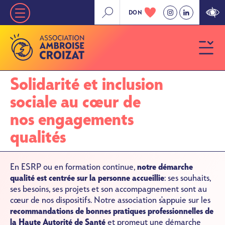
Aller
DON
Nav
au
contenu
principale
principal
»
Niveau
Solidarité et inclusion
1
sociale au cœur de
nos engagements
qualités
En ESRP ou en formation continue,
notre démarche
qualité est centrée sur la personne accueillie
: ses souhaits,
ses besoins, ses projets et son accompagnement sont au
cœur de nos dispositifs. Notre association s'appuie sur les
recommandations de bonnes pratiques professionnelles de
la Haute Autorité de Santé
et promeut une démarche