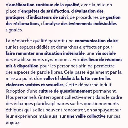
d’
amélioration continue de la qualité
, avec la mise en
place d'
enquêtes de satisfaction
, d'
évaluation des
pratiques
, d'
indicateurs de suivi
, de procédures de
gestion
des réclamations
, d'
analyse des évènements indésirables
signalés.
La démarche qualité garantit une
communication claire
sur les espaces dédiés et démarches à effectuer pour
faire remonter une situation indésirable
, une
vie sociale
des établissements dynamiques avec
des lieux de réunions
mis à disposition
pour les personnes afin de permettre
des espaces de parole libres. Cela passe également par la
mise au point d'un
collectif dédié à la lutte contre les
violences sexistes et sexuelles
. Cette démarche induit
l’adoption d’une
culture de questionnement
permanent.
Nos personnels s'interrogent collectivement dans le cadre
des échanges pluridisciplinaires sur les questionnements
éthiques qu'ils·elles peuvent rencontrer, en s'appuyant sur
leur expérience mais aussi sur
une veille collective
sur ces
enjeux.