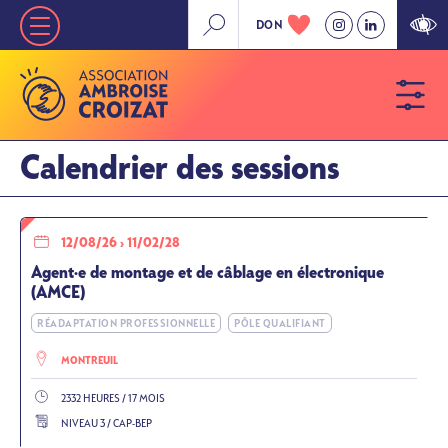
Aller
DON
Nav
au
contenu
principale
principal
»
Niveau
Calendrier des sessions
1
12/08/26
›
11/02/28
Agent·e de montage et de câblage en électronique
(AMCE)
RÉADAPTATION PROFESSIONNELLE
PÔLE QUALIFIANT
MONTREUIL
2332 HEURES / 17 MOIS
NIVEAU 3 / CAP-BEP