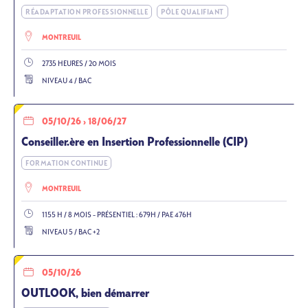
RÉADAPTATION PROFESSIONNELLE
PÔLE QUALIFIANT
MONTREUIL
2735 HEURES / 20 MOIS
NIVEAU 4 / BAC
05/10/26
›
18/06/27
Conseiller.ère en Insertion Professionnelle (CIP)
FORMATION CONTINUE
MONTREUIL
1155 H / 8 MOIS – PRÉSENTIEL : 679H / PAE 476H
NIVEAU 5 / BAC +2
05/10/26
OUTLOOK, bien démarrer