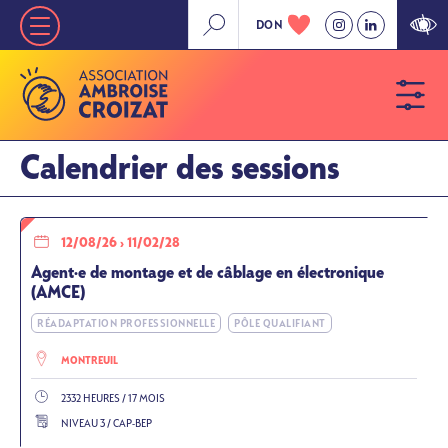
Aller
DON
Nav
au
contenu
principale
principal
»
Niveau
Calendrier des sessions
1
12/08/26
›
11/02/28
Agent·e de montage et de câblage en électronique
(AMCE)
RÉADAPTATION PROFESSIONNELLE
PÔLE QUALIFIANT
MONTREUIL
2332 HEURES / 17 MOIS
NIVEAU 3 / CAP-BEP