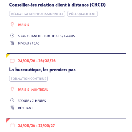
Conseiller·ère relation client à distance (CRCD)
RÉADAPTATION PROFESSIONNELLE
PÔLE QUALIFIANT
PARIS 12
SEMI-DISTANCIEL : 1820 HEURES / 13 MOIS
NIVEAU 4 / BAC
24/08/26
›
26/08/26
La bureautique, les premiers pas
FORMATION CONTINUE
PARIS 12
MONTREUIL
3 JOURS / 21 HEURES
DÉBUTANT
24/08/26
›
23/05/27