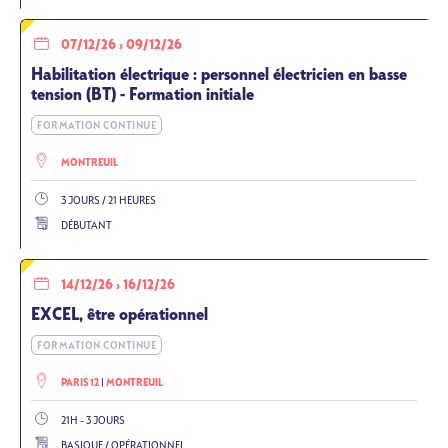
07/12/26
›
09/12/26
Habilitation électrique : personnel électricien en basse
tension (BT) - Formation initiale
FORMATION CONTINUE
MONTREUIL
3 JOURS / 21 HEURES
DÉBUTANT
14/12/26
›
16/12/26
EXCEL, être opérationnel
FORMATION CONTINUE
PARIS 12
MONTREUIL
21H – 3 JOURS
BASIQUE / OPÉRATIONNEL