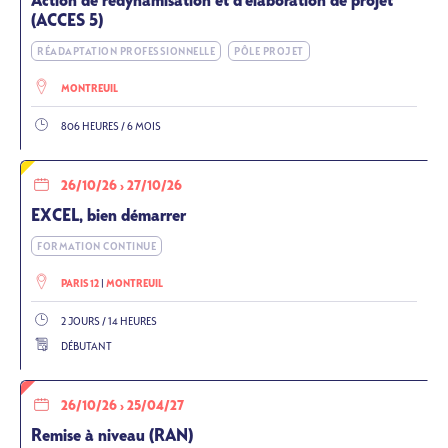
Action de redynamisation et d'élaboration de projet
(ACCES 5)
RÉADAPTATION PROFESSIONNELLE
PÔLE PROJET
MONTREUIL
806 HEURES / 6 MOIS
26/10/26
›
27/10/26
EXCEL, bien démarrer
FORMATION CONTINUE
PARIS 12
MONTREUIL
2 JOURS / 14 HEURES
DÉBUTANT
26/10/26
›
25/04/27
Remise à niveau (RAN)