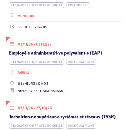
RÉADAPTATION PROFESSIONNELLE
PÔLE PROJET
MONTREUIL
806 HEURES / 6 MOIS
03/11/26
›
02/12/27
Employé·e administratif·ve polyvalent·e (EAP)
RÉADAPTATION PROFESSIONNELLE
PÔLE QUALIFIANT
PARIS 12
1664 HEURES / 12 MOIS
NIVEAU 3 / PROFESSIONNALISANT
03/11/26
›
27/10/28
Technicien·ne supérieur·e systèmes et réseaux (TSSR)
RÉADAPTATION PROFESSIONNELLE
PÔLE QUALIFIANT