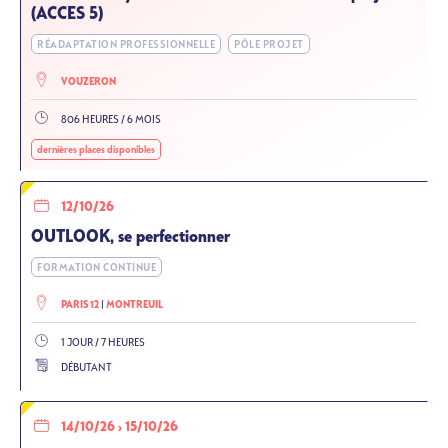
(ACCES 5)
RÉADAPTATION PROFESSIONNELLE
PÔLE PROJET
VOUZERON
806 HEURES / 6 MOIS
dernières places disponibles
12/10/26
OUTLOOK, se perfectionner
FORMATION CONTINUE
PARIS 12
MONTREUIL
1 JOUR / 7 HEURES
DÉBUTANT
14/10/26
›
15/10/26