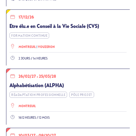
17/12/26
Etre élu.e en Conseil à la Vie Sociale (CVS)
FORMATION CONTINUE
MONTREUIL
VOUZERON
2 JOURS / 14 HEURES
26/02/27
›
25/03/28
Alphabétisation (ALPHA)
RÉADAPTATION PROFESSIONNELLE
PÔLE PROJET
MONTREUIL
1612 HEURES / 12 MOIS
10/03/27
›
09/10/27