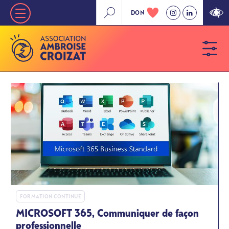
Aller
DON
Nav
au
contenu
principale
principal
»
Niveau
1
FORMATION CONTINUE
MICROSOFT 365, Communiquer de façon
professionnelle