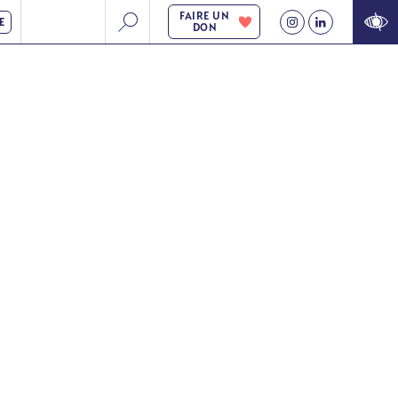
FAIRE UN
E
DON