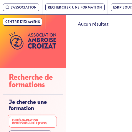
Nav
Aller
L'ASSOCIATION
RECHERCHER UNE FORMATION
ESRP LOU
au
principale
contenu
CENTRE D'EXAMENS
»
Aucun résultat
principal
Niveau
1
Nav
Recherche de
principale
formations
»
Niveau
Je cherche une
formation
2
EN RÉADAPTATION
PROFESSIONNELLE (ESRP)